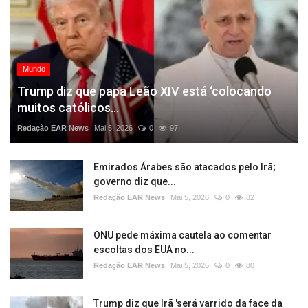
Mundo
Trump diz que papa Leão XIV está ‘colocando
muitos católicos...
Redação EAR News
Mai 5, 2026
0
97
Emirados Árabes são atacados pelo Irã;
governo diz que...
Redação EAR News
Mai 5, 2026
0
82
ONU pede máxima cautela ao comentar
escoltas dos EUA no...
Redação EAR News
Mai 5, 2026
0
80
Trump diz que Irã 'será varrido da face da