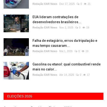
Redação EAR News
Dez 17, 2025
0
21
EUA lideram contratações de
desenvolvedores brasileiros...
Redação EAR News
Nov 2, 2025
0
19
Falha de estagiário, erros da tripulação e
mau tempo causaram...
Redação EAR News
Mai 1, 2026
0
19
Gasolina ou etanol: qual combustível rende
mais no calor...
Redação EAR News
Abr 14, 2026
0
17
ELEIÇÕES 2026