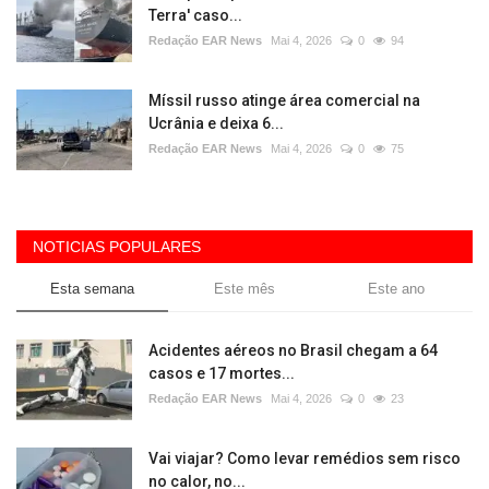
Terra' caso...
Redação EAR News
Mai 4, 2026
0
94
Míssil russo atinge área comercial na
Ucrânia e deixa 6...
Redação EAR News
Mai 4, 2026
0
75
NOTICIAS POPULARES
Esta semana
Este mês
Este ano
Acidentes aéreos no Brasil chegam a 64
casos e 17 mortes...
Redação EAR News
Mai 4, 2026
0
23
Vai viajar? Como levar remédios sem risco
no calor, no...