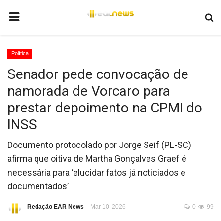
HOME
Política
BRASIL
Senador pede convocação de
MUNDO
namorada de Vorcaro para
POLÍTICA
prestar depoimento na CPMI do
JUSTIÇA
INSS
ECONOMIA
Documento protocolado por Jorge Seif (PL-SC)
EDUCAÇÃO
afirma que oitiva de Martha Gonçalves Graef é
necessária para ‘elucidar fatos já noticiados e
ESPORTES
documentados’
Redação EAR News
Mar 10, 2026
0
99