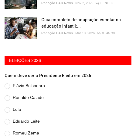
Redação EAR News
Nov 2, 2025
0
32
Guia completo de adaptação escolar na
educação infantil:...
Redação EAR News
Mar 10, 2026
0
30
ELEIÇÕES 2026
Quem deve ser o Presidente Eleito em 2026
Flávio Bolsonaro
Ronaldo Caiado
Lula
Eduardo Leite
Romeu Zema