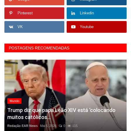
Pinterest
Linkedin
VK
Youtube
POSTAGENS RECOMENDADAS
Mundo
Trump diz que papa Leão XIV está ‘colocando
muitos católicos...
Redação EAR News
Mai 5, 2026
0
115