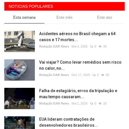
NOTICIAS POPULARES
Esta semana
Este mês
Este ano
Acidentes aéreos no Brasil chegam a 64
casos e 17 mortes...
Redação EAR News
Mai 4, 2026
0
36
Vai viajar? Como levar remédios sem risco
no calor, no...
Redação EAR News
Dez 17, 2025
0
35
Falha de estagiário, erros da tripulação e
mau tempo causaram...
Redação EAR News
Mai 1, 2026
0
33
EUA lideram contratações de
desenvolvedores brasileiros...