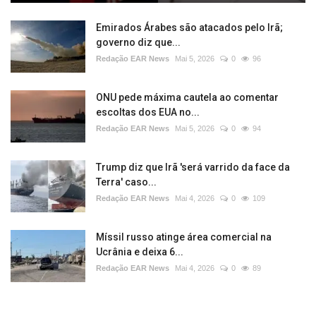
Emirados Árabes são atacados pelo Irã;
governo diz que...
Redação EAR News
Mai 5, 2026
0
96
ONU pede máxima cautela ao comentar
escoltas dos EUA no...
Redação EAR News
Mai 5, 2026
0
94
Trump diz que Irã 'será varrido da face da
Terra' caso...
Redação EAR News
Mai 4, 2026
0
109
Míssil russo atinge área comercial na
Ucrânia e deixa 6...
Redação EAR News
Mai 4, 2026
0
89