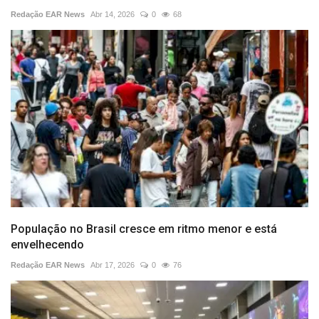
Redação EAR News
Abr 14, 2026
0
68
População no Brasil cresce em ritmo menor e está
envelhecendo
Redação EAR News
Abr 17, 2026
0
76