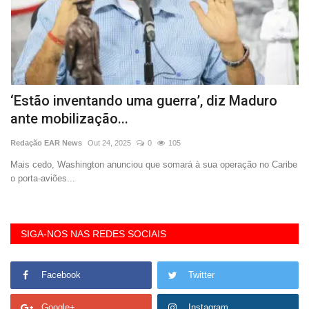
‘Estão inventando uma guerra’, diz Maduro
G
ante mobilização...
q
Redação EAR News
Out 24, 2025
0
105
Re
Mais cedo, Washington anunciou que somará à sua operação no Caribe
Le
o porta-aviões...
bo
SIGA-NOS NAS REDES SOCIAIS
Facebook
Twitter
Google+
Instagram