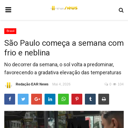
HOME
Brasil
BRASIL
São Paulo começa a semana com
MUNDO
frio e neblina
POLÍTICA
No decorrer da semana, o sol volta a predominar,
JUSTIÇA
favorecendo a gradativa elevação das temperaturas
ECONOMIA
Redação EAR News
Mai 4, 2026
0
104
EDUCAÇÃO
ESPORTES