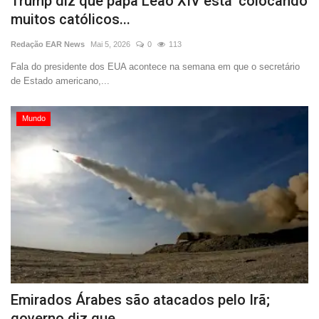
Trump diz que papa Leão XIV está ‘colocando
muitos católicos...
Redação EAR News
Mai 5, 2026
0
113
Fala do presidente dos EUA acontece na semana em que o secretário
de Estado americano,...
Mundo
Emirados Árabes são atacados pelo Irã;
governo diz que...