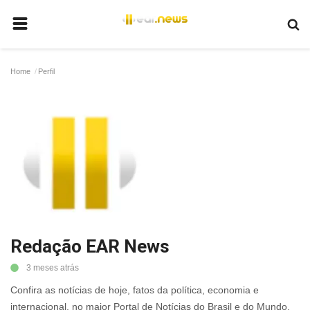
HOME
Home
Perfil
BRASIL
MUNDO
POLÍTICA
JUSTIÇA
ECONOMIA
EDUCAÇÃO
Redação EAR News
ESPORTES
3 meses atrás
Confira as notícias de hoje, fatos da política, economia e
internacional, no maior Portal de Notícias do Brasil e do Mundo.