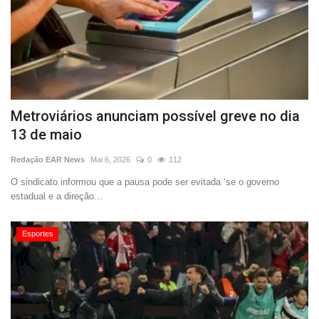
Metroviários anunciam possível greve no dia
13 de maio
Redação EAR News
Mai 6, 2026
0
112
O sindicato informou que a pausa pode ser evitada ‘se o governo
estadual e a direção...
Esportes