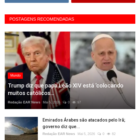
POSTAGENS RECOMENDADAS
Mundo
Trump diz que papa Leão XIV está ‘colocando
muitos católicos...
Redação EAR News
Mai 5, 2026
0
97
Emirados Árabes são atacados pelo Irã;
governo diz que...
Redação EAR News
Mai 5, 2026
0
82