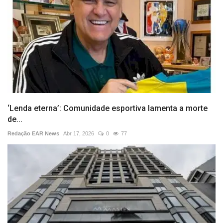
‘Lenda eterna’: Comunidade esportiva lamenta a morte
de...
Redação EAR News
Abr 17, 2026
0
77