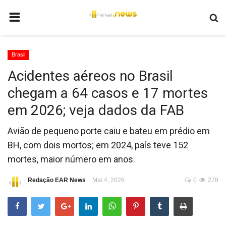
HOME
Brasil
BRASIL
Acidentes aéreos no Brasil
MUNDO
chegam a 64 casos e 17 mortes
POLÍTICA
em 2026; veja dados da FAB
JUSTIÇA
Avião de pequeno porte caiu e bateu em prédio em
ECONOMIA
BH, com dois mortos; em 2024, país teve 152
mortes, maior número em anos.
EDUCAÇÃO
ESPORTES
Redação EAR News
Mai 4, 2026
0
278