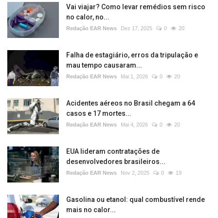
Vai viajar? Como levar remédios sem risco
no calor, no...
Redação EAR News
Dez 17, 2025
0
20
Falha de estagiário, erros da tripulação e
mau tempo causaram...
Redação EAR News
Mai 1, 2026
0
20
Acidentes aéreos no Brasil chegam a 64
casos e 17 mortes...
Redação EAR News
Mai 4, 2026
0
20
EUA lideram contratações de
desenvolvedores brasileiros...
Redação EAR News
Nov 2, 2025
0
19
Gasolina ou etanol: qual combustível rende
mais no calor...