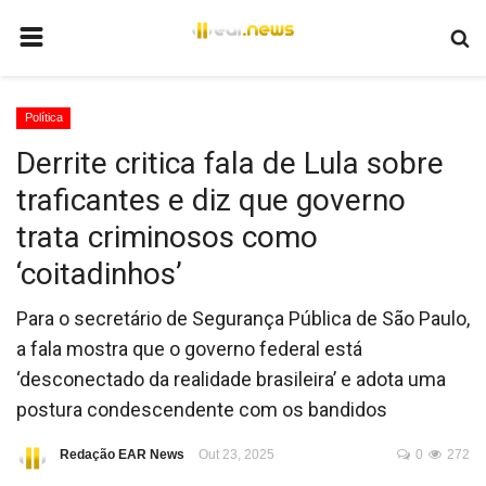
HOME
Política
BRASIL
Derrite critica fala de Lula sobre
MUNDO
traficantes e diz que governo
POLÍTICA
trata criminosos como
JUSTIÇA
‘coitadinhos’
ECONOMIA
Para o secretário de Segurança Pública de São Paulo,
EDUCAÇÃO
a fala mostra que o governo federal está
‘desconectado da realidade brasileira’ e adota uma
ESPORTES
postura condescendente com os bandidos
Redação EAR News
Out 23, 2025
0
272