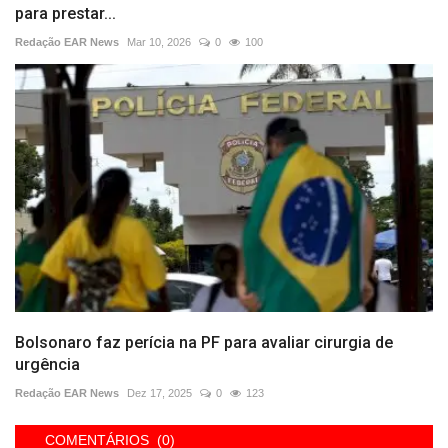
para prestar...
Redação EAR News
Mar 10, 2026
0
100
Bolsonaro faz perícia na PF para avaliar cirurgia de
urgência
Redação EAR News
Dez 17, 2025
0
123
COMENTÁRIOS (0)