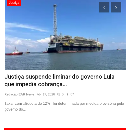
Justiça
3
Justiça suspende liminar do governo Lula
T
que impedia cobrança...
e
Redação EAR News
Abr 17, 2026
0
87
Re
Taxa, com alíquota de 12%, foi determinada por medida provisória pelo
Ex
governo do...
qu