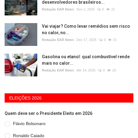
desenvolvedores brasileiros...
Redação EAR News
Nov 2, 2025
0
22
Vai viajar? Como levar remédios sem risco
no calor, no...
Redação EAR News
Dez 17, 2025
0
21
Gasolina ou etanol: qual combustível rende
mais no calor...
Redação EAR News
Abr 14, 2026
0
19
ELEIÇÕES 2026
Quem deve ser o Presidente Eleito em 2026
Flávio Bolsonaro
Ronaldo Caiado