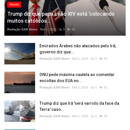
Mundo
Trump diz que papa Leão XIV está ‘colocando
muitos católicos...
Redação EAR News
Mai 5, 2026
0
99
Emirados Árabes são atacados pelo Irã;
governo diz que...
Redação EAR News
Mai 5, 2026
0
84
ONU pede máxima cautela ao comentar
escoltas dos EUA no...
Redação EAR News
Mai 5, 2026
0
82
Trump diz que Irã 'será varrido da face da
Terra' caso...
Redação EAR News
Mai 4, 2026
0
96