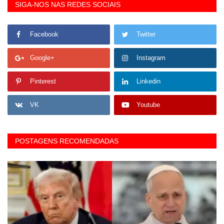
SIGA-NOS NAS REDES SOCIAIS
Facebook
Twitter
Google+
Instagram
Pinterest
Linkedin
VK
Youtube
POSTAGENS RECOMENDADAS