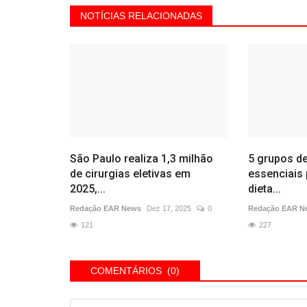
NOTÍCIAS RELACIONADAS
São Paulo realiza 1,3 milhão
5 grupos d
de cirurgias eletivas em
essenciais 
2025,...
dieta...
Redação EAR News
Dez 17, 2025
0
Redação EAR N
121
227
COMENTÁRIOS (0)