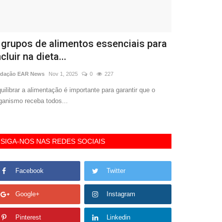
 grupos de alimentos essenciais para
Caiado é o
ncluir na dieta...
ranking de 
dação EAR News
Nov 1, 2025
0
227
Redação EAR New
uilibrar a alimentação é importante para garantir que o
Levantamento da 
ganismo receba todos...
Goiás com 80?apr
SIGA-NOS NAS REDES SOCIAIS
Facebook
Twitter
Google+
Instagram
Pinterest
Linkedin