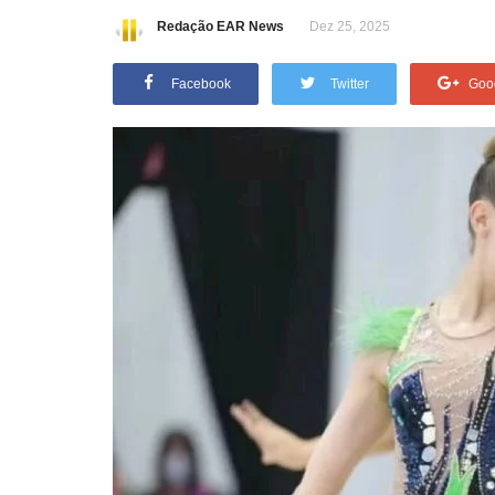
Redação EAR News
Dez 25, 2025
Facebook
Twitter
Goo
os deixarão a
RODRIGO PIMENTEL: TUDO SO
MEGAOPERAÇÃO NO RJ - Flow..
0
96
Redação EAR News
Nov 2, 2025
0
163
em 1967, afirmou que
Igor e Pimentel falam sobre a megaoperação no 
mos...
Janeiro.