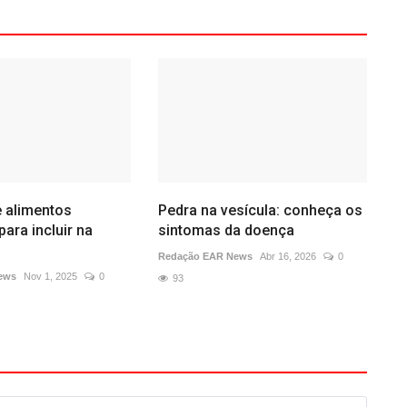
e alimentos
Pedra na vesícula: conheça os
para incluir na
sintomas da doença
Redação EAR News
Abr 16, 2026
0
ews
Nov 1, 2025
0
93