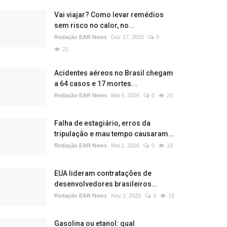
Vai viajar? Como levar remédios
sem risco no calor, no...
Redação EAR News
Dez 17, 2025
0
21
Acidentes aéreos no Brasil chegam
a 64 casos e 17 mortes...
Redação EAR News
Mai 4, 2026
0
20
Falha de estagiário, erros da
tripulação e mau tempo causaram...
Redação EAR News
Mai 1, 2026
0
19
EUA lideram contratações de
desenvolvedores brasileiros...
Redação EAR News
Nov 2, 2025
0
18
Gasolina ou etanol: qual