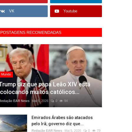
VK
Youtube
POSTAGENS RECOMENDADAS
Mundo
Trump diz que papa Leão XIV está
‘colocando muitos católicos...
Redação EAR News
Mai 5, 2026
0
94
Emirados Árabes são atacados
pelo Irã; governo diz que...
Redação EAR News
Mai 5, 2026
0
79