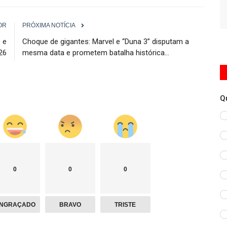
OR
PRÓXIMA NOTÍCIA
 e
Choque de gigantes: Marvel e “Duna 3” disputam a
26
mesma data e prometem batalha histórica...
Q
0
0
0
NGRAÇADO
BRAVO
TRISTE