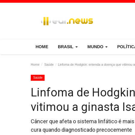
HOME
BRASIL
MUNDO
POLÍTI
Home
Saúde
Linfoma de Hodgkin: entenda a doença que vitimou a 
Saúde
Linfoma de Hodgkin
PodCasts
vitimou a ginasta Is
Câncer que afeta o sistema linfático é mai
cura quando diagnosticado precocemente