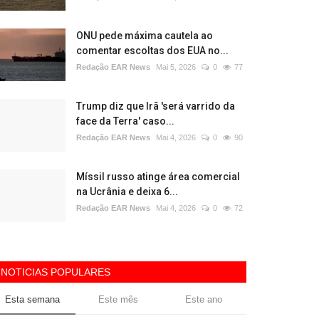
ONU pede máxima cautela ao
comentar escoltas dos EUA no...
Redação EAR News
Mai 5, 2026
0
77
Trump diz que Irã 'será varrido da
face da Terra' caso...
Redação EAR News
Mai 4, 2026
0
90
Míssil russo atinge área comercial
na Ucrânia e deixa 6...
Redação EAR News
Mai 4, 2026
0
72
NOTICIAS POPULARES
Esta semana
Este mês
Este ano