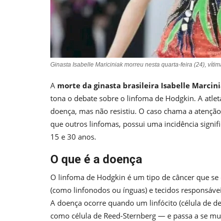
Ginasta Isabelle Mariciniak morreu nesta quarta-feira (24), v
A
morte da ginasta brasileira Isabelle Marcin
tona o debate sobre o linfoma de Hodgkin. A atleta
doença, mas não resistiu. O caso chama a atençã
que outros linfomas, possui uma incidência signifi
15 e 30 anos.
O que é a doença
O linfoma de Hodgkin é um tipo de câncer que se 
(como linfonodos ou ínguas) e tecidos responsáve
A doença ocorre quando um linfócito (célula de 
como célula de Reed-Sternberg — e passa a se mul