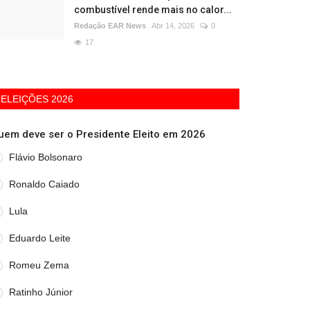
combustível rende mais no calor...
Redação EAR News
Abr 14, 2026
0
17
ELEIÇÕES 2026
uem deve ser o Presidente Eleito em 2026
Flávio Bolsonaro
Ronaldo Caiado
Lula
Eduardo Leite
Romeu Zema
Ratinho Júnior