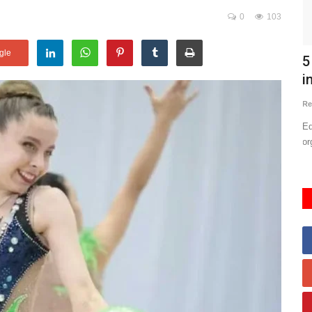
0
103
gle
BRE A
Vírus que matou três em navio tem
5
.
origem na América do...
i
Redação EAR News
Mai 6, 2026
0
138
Re
Rio de
Segundo publicação do presidente da OMS no X, a cepa do
Eq
vírus que infectou as pessoas...
or