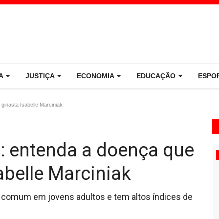
CA
JUSTIÇA
ECONOMIA
EDUCAÇÃO
ESPO
ginasta Isabelle Marciniak
: entenda a doença que
Mundo
abelle Marciniak
s comum em jovens adultos e tem altos índices de