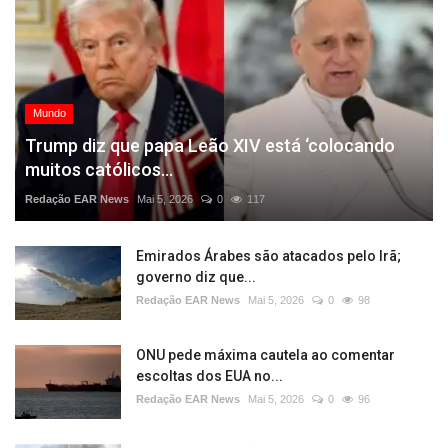
Mundo
Trump diz que papa Leão XIV está ‘colocando
muitos católicos...
Redação EAR News
Mai 5, 2026
0
117
Emirados Árabes são atacados pelo Irã;
governo diz que...
Redação EAR News
Mai 5, 2026
0
98
ONU pede máxima cautela ao comentar
escoltas dos EUA no...
Redação EAR News
Mai 5, 2026
0
96