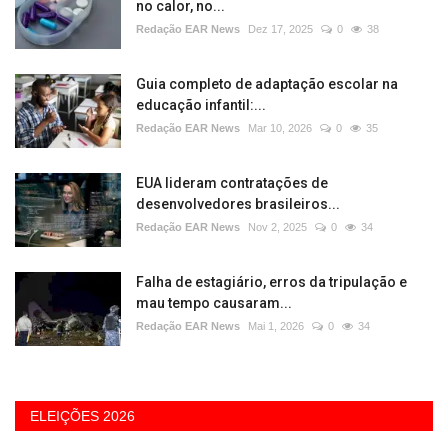
no calor, no...
Redação EAR News
Dez 17, 2025
0
38
Guia completo de adaptação escolar na
educação infantil:...
Redação EAR News
Mar 10, 2026
0
35
EUA lideram contratações de
desenvolvedores brasileiros...
Redação EAR News
Nov 2, 2025
0
34
Falha de estagiário, erros da tripulação e
mau tempo causaram...
Redação EAR News
Mai 1, 2026
0
34
ELEIÇÕES 2026