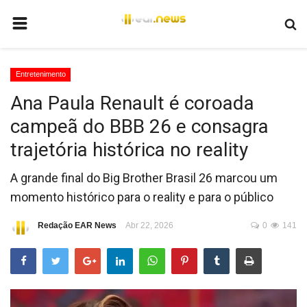
HOME
Entretenimento
BRASIL
Ana Paula Renault é coroada
MUNDO
campeã do BBB 26 e consagra
POLÍTICA
trajetória histórica no reality
JUSTIÇA
A grande final do Big Brother Brasil 26 marcou um
ECONOMIA
momento histórico para o reality e para o público
EDUCAÇÃO
Redação EAR News
Abr 22, 2026
0
141
ESPORTES