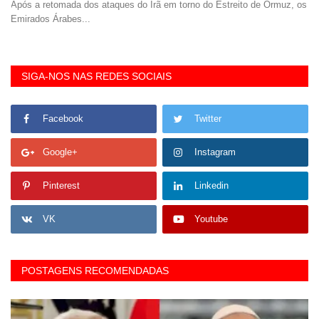
à
Após a retomada dos ataques do Irã em torno do Estreito de Ormuz, os
Emirados Árabes...
SIGA-NOS NAS REDES SOCIAIS
Facebook
Twitter
Google+
Instagram
Pinterest
Linkedin
VK
Youtube
POSTAGENS RECOMENDADAS