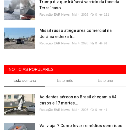
Trump diz que Irã 'será varrido da face da
Terra' caso...
Redação EAR News
Mai 4, 2026
0
111
Míssil russo atinge área comercial na
Ucrânia e deixa 6...
Redação EAR News
Mai 4, 2026
0
91
NOTICIAS POPULARES
Esta semana
Este mês
Este ano
Acidentes aéreos no Brasil chegam a 64
casos e 17 mortes...
Redação EAR News
Mai 4, 2026
0
41
Vai viajar? Como levar remédios sem risco