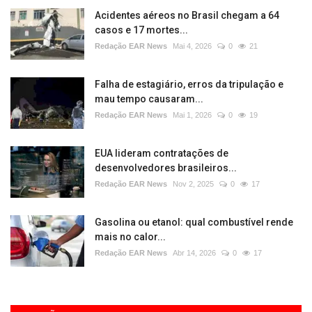
Acidentes aéreos no Brasil chegam a 64
casos e 17 mortes...
Redação EAR News
Mai 4, 2026
0
21
Falha de estagiário, erros da tripulação e
mau tempo causaram...
Redação EAR News
Mai 1, 2026
0
19
EUA lideram contratações de
desenvolvedores brasileiros...
Redação EAR News
Nov 2, 2025
0
17
Gasolina ou etanol: qual combustível rende
mais no calor...
Redação EAR News
Abr 14, 2026
0
17