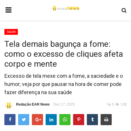
HOME
Saúde
BRASIL
Tela demais bagunça a fome:
MUNDO
como o excesso de cliques afeta
POLÍTICA
corpo e mente
JUSTIÇA
Excesso de tela mexe com a fome, a saciedade e o
ECONOMIA
humor; veja por que pausar na hora de comer pode
fazer diferença na sua saúde
EDUCAÇÃO
ESPORTES
Redação EAR News
Dez 17, 2025
0
138