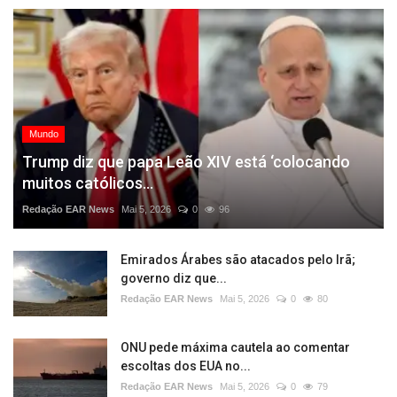
Mundo
Trump diz que papa Leão XIV está ‘colocando
muitos católicos...
Redação EAR News
Mai 5, 2026
0
96
Emirados Árabes são atacados pelo Irã;
governo diz que...
Redação EAR News
Mai 5, 2026
0
80
ONU pede máxima cautela ao comentar
escoltas dos EUA no...
Redação EAR News
Mai 5, 2026
0
79