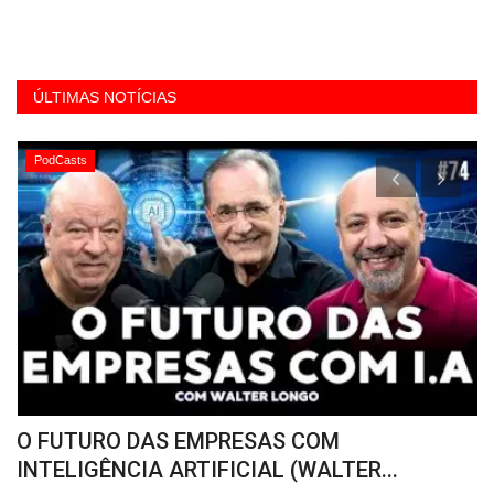
ÚLTIMAS NOTÍCIAS
PodCasts
O FUTURO DAS EMPRESAS COM
L
INTELIGÊNCIA ARTIFICIAL (WALTER...
m