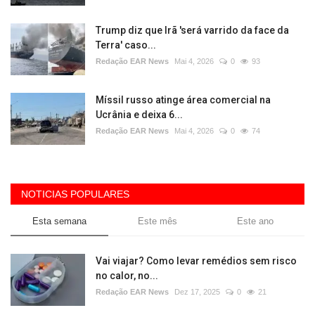
Trump diz que Irã 'será varrido da face da
Terra' caso...
Redação EAR News
Mai 4, 2026
0
93
Míssil russo atinge área comercial na
Ucrânia e deixa 6...
Redação EAR News
Mai 4, 2026
0
74
NOTICIAS POPULARES
Esta semana
Este mês
Este ano
Vai viajar? Como levar remédios sem risco
no calor, no...
Redação EAR News
Dez 17, 2025
0
21